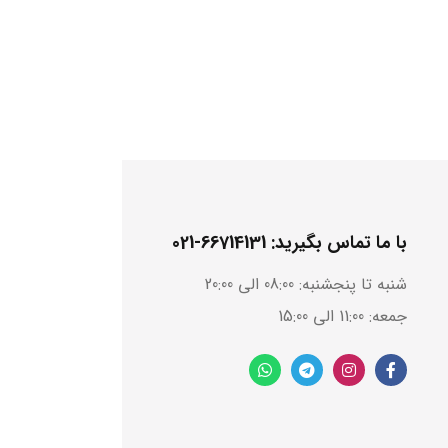
با ما تماس بگیرید: 66714131-021
شنبه تا پنجشنبه: 08:00 الی 20:00
جمعه: 11:00 الی 15:00