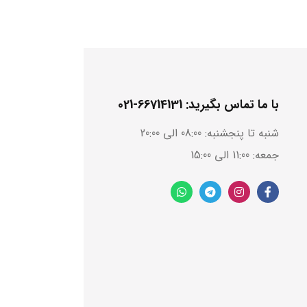
با ما تماس بگیرید: 66714131-021
شنبه تا پنجشنبه: 08:00 الی 20:00
جمعه: 11:00 الی 15:00