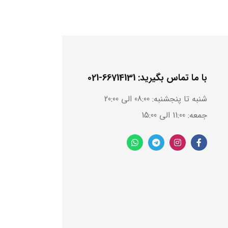
با ما تماس بگیرید: 66714131-021
شنبه تا پنجشنبه: 08:00 الی 20:00
جمعه: 11:00 الی 15:00