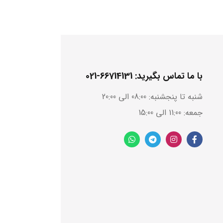
با ما تماس بگیرید: 66714131-021
شنبه تا پنجشنبه: 08:00 الی 20:00
جمعه: 11:00 الی 15:00