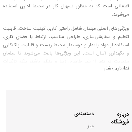
قطعاتی است که به منظور تسهیل کار در محیط اداری استفاده
می‌شوند.
ویژگی‌های اصلی مبلمان شامل راحتی کاربر، کیفیت ساخت، قابلیت
تنظیم و سفارشی‌سازی، طراحی مناسب، ارتباط با فضای کاری،
استفاده از مواد پایدار و دوستدار محیط زیست و قابلیت پاک‌کاری
و نگهداری آسان است. این ویژگی‌ها باعث می‌شوند تا مبلمان
مدیریت نه تنها از نظر ظاهری زیبا و منظم باشد، بلکه تاثیرات
نمایش بیشتر
بسیار زیادی بر راحتی، کارایی و روحیه کاربران داشته باشد.
طراحی
مبلمان مدیریت
نیز مهم است؛ زیرا می‌تواند به راحتی در
تطابق با فضای کاری کمک کرده و به شناسایی شرکت یا برند کمک
کند. این طراحی‌ها باید به نیازهای فرد و انواع فعالیت‌های مختلف
کاری توجه داشته باشند تا بر ارتحال و کارایی کاربران تأثیرگذار
درباره
دسته‌بندی
باشند.
فروشگاه
میز
به طور کلی، مبلمان مدیریت نقش مهمی در ایجاد محیط کاری