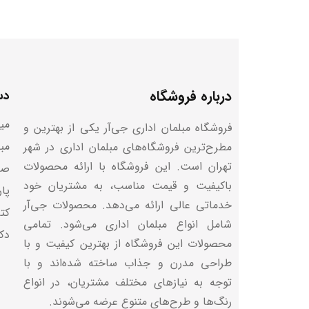
طراحی و شکل صندلی: شکل مناسب و طراحی ارگونومیک 
تأثیر طراحی صندلی مدیریت بر کارای
کاهش غیبت و استراحت ناپذیری: راحتی و ارتباط مست
درباره فروشگاه
دس
در محیطی کارآمد و راحت فعالیت کنند. صندلی مدیری
با توجه به ابعاد ارگونومیک و نیازهای مدیران، می‌توا
میز
فروشگاه مبلمان اداری جی‌آر یکی از بهترین و
مب
مطرح‌ترین فروشگاه‌های مبلمان اداری در شهر
افزایش رضایت کارکنان: صندلی مدیریتی مناسب باعث
تهران است. این فروشگاه با ارائه محصولات
صن
خواهد شد.
باکیفیت و قیمت مناسب، به مشتریان خود
پا
افزایش تمرکز و کارایی:طراحی صندلی که به نحو ارگو
خدماتی عالی ارائه می‌دهد. محصولات جی‌آر
کتا
جلوگیری می‌کند.
شامل انواع مبلمان اداری می‌شود. تمامی
دک
محصولات این فروشگاه از بهترین کیفیت و با
طراحی مدرن و جذاب ساخته شده‌اند و با
توجه به نیازهای مختلف مشتریان، در انواع
رنگ‌ها و طرح‌های متنوع عرضه می‌شوند.