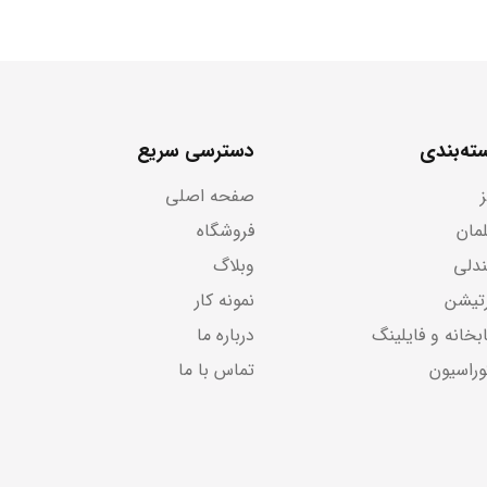
صندلی مدیریتی می‌تواند تطابق بهتری با ساختار بدنی مدیر ایجاد ک
ی سازمانی:
قیم میان کارکنان و صندلی مدیریتی می‌تواند به کاهش میزان غیبت و
ته‌بندی
دسترسی سریع
ت اداری به عنوان یک ابزار کلیدی در بهبود کارایی سازمانی می‌توا
ند منجر به ارتقاء رضایت کارکنان،می شود.
صفحه اصلی
لمان
فروشگاه
 افزایش رضایت کارکنان از محیط کاری می‌شود. این افزایش رضایت ب
دلی
وبلاگ
رتیشن
نمونه کار
نومیک به تناسب با فعالیت‌های مدیریتی کمک کند، تمرکز مدیران را ب
بخانه و فایلینگ
درباره ما
وراسیون
تماس با ما