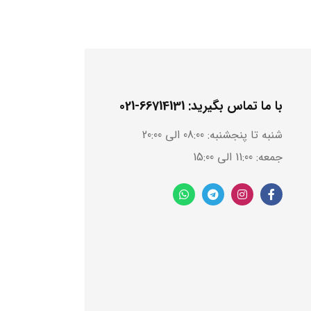
با ما تماس بگیرید: 66714131-021
شنبه تا پنجشنبه: 08:00 الی 20:00
جمعه: 11:00 الی 15:00