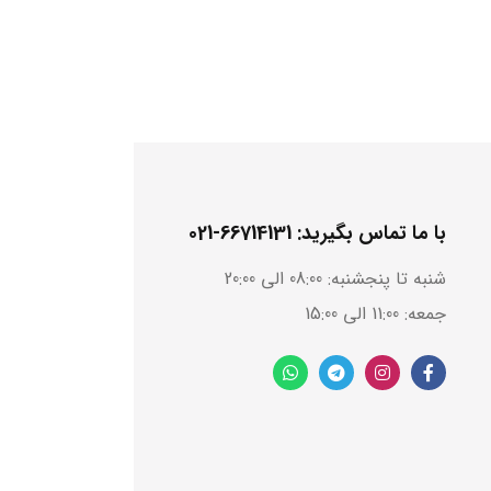
با ما تماس بگیرید: 66714131-021
شنبه تا پنجشنبه: 08:00 الی 20:00
جمعه: 11:00 الی 15:00