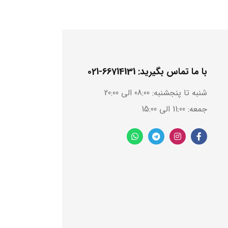
با ما تماس بگیرید: 66714131-021
شنبه تا پنجشنبه: 08:00 الی 20:00
جمعه: 11:00 الی 15:00