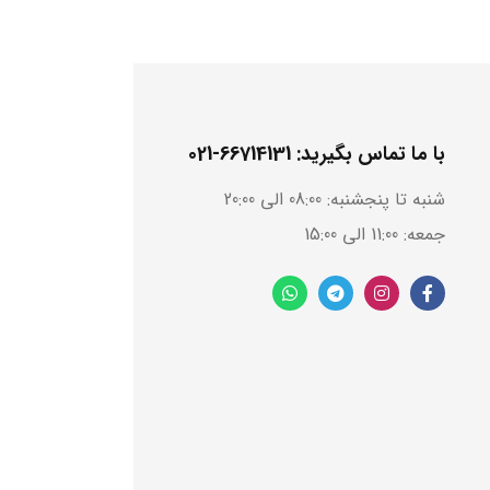
با ما تماس بگیرید: 66714131-021
شنبه تا پنجشنبه: 08:00 الی 20:00
جمعه: 11:00 الی 15:00