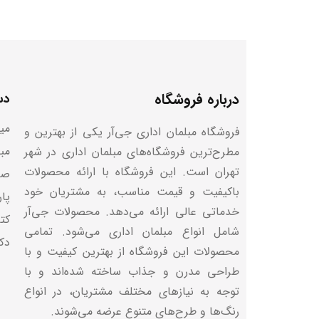
تسهیل در ارتباطات:
میز مدیریت اداری معمولاً به عنوان مکانی برای بر
جلسات موثر می‌شود.
درباره فروشگاه
دس
افزایش بهره‌وری:
میز
فروشگاه مبلمان اداری جی‌آر یکی از بهترین و
میز مدیریت اداری با فراهم کردن یک مکان تمیز و منا
مب
مطرح‌ترین فروشگاه‌های مبلمان اداری در شهر
مهم تمرکز کنند و وقت کمتری را در اجرای وظایف ادا
تهران است. این فروشگاه با ارائه محصولات
صن
باکیفیت و قیمت مناسب، به مشتریان خود
پا
حفظ امنیت اطلاعات:
خدماتی عالی ارائه می‌دهد. محصولات جی‌آر
کتا
شامل انواع مبلمان اداری می‌شود. تمامی
مدیران معمولاً دسترسی به اطلاعات حساس دارند. می
دک
محصولات این فروشگاه از بهترین کیفیت و با
هستند که اسناد و مدارک حساس را در امان نگه می‌دا
طراحی مدرن و جذاب ساخته شده‌اند و با
توجه به نیازهای مختلف مشتریان، در انواع
رنگ‌ها و طرح‌های متنوع عرضه می‌شوند.