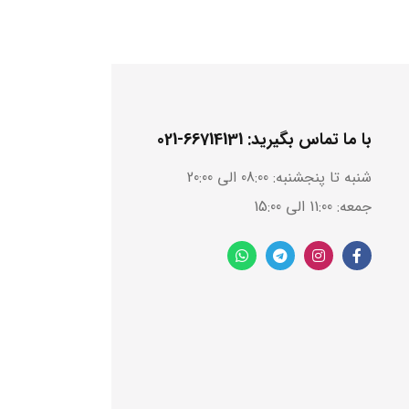
با ما تماس بگیرید: 66714131-021
شنبه تا پنجشنبه: 08:00 الی 20:00
جمعه: 11:00 الی 15:00