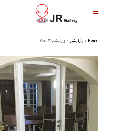
Home
›
پارتیشن
›
پارتیشن p1010-12