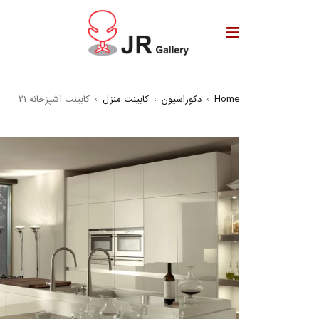
Home
›
دکوراسیون
›
کابینت منزل
›
کابینت آشپزخانه 21