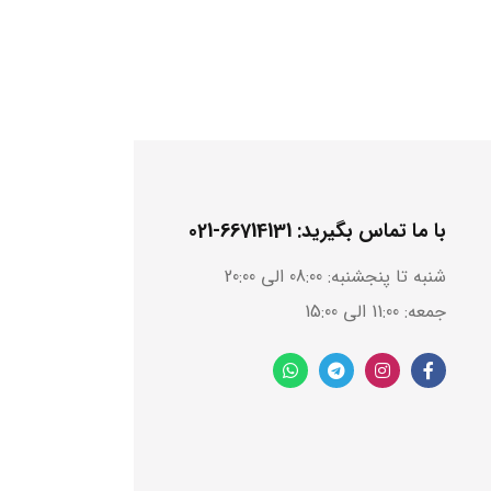
با ما تماس بگیرید: 66714131-021
شنبه تا پنجشنبه: 08:00 الی 20:00
جمعه: 11:00 الی 15:00