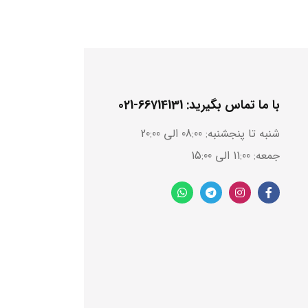
با ما تماس بگیرید: 66714131-021
شنبه تا پنجشنبه: 08:00 الی 20:00
جمعه: 11:00 الی 15:00